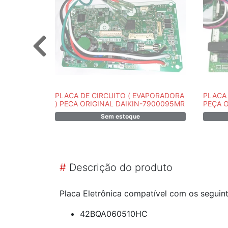
PLACA DE CIRCUITO ( EVAPORADORA
PLACA 
) PECA ORIGINAL DAIKIN-7900095MR
PEÇA O
Sem estoque
#
Descrição do produto
Placa Eletrônica compatível com os seguin
42BQA060510HC