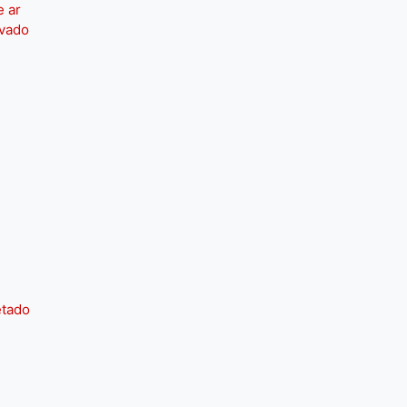
e ar
ivado
etado