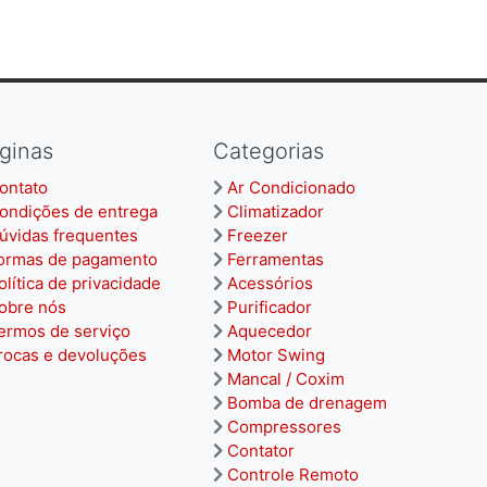
ginas
Categorias
ontato
Ar Condicionado
ondições de entrega
Climatizador
úvidas frequentes
Freezer
ormas de pagamento
Ferramentas
olítica de privacidade
Acessórios
obre nós
Purificador
ermos de serviço
Aquecedor
rocas e devoluções
Motor Swing
Mancal / Coxim
Bomba de drenagem
Compressores
Contator
Controle Remoto