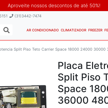
Aproveite nossos descontos de até 50%!
5151
(31)3442-7474
AR CONDICIONADO
CLIMATIZADOR
FREEZER
F
Potencia Split Piso Teto Carrier Space 18000 24000 300
Placa Elet
Split Piso 
Space 180
36000 480