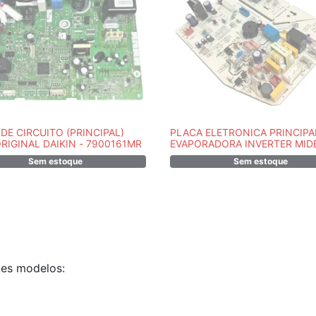
DE CIRCUITO (PRINCIPAL)
PLACA ELETRONICA PRINCIPA
RIGINAL DAIKIN - 7900161MR
EVAPORADORA INVERTER MID
42MBCA22/42MBCA24M5 -
Sem estoque
Sem estoque
17122000A15552
tes modelos: