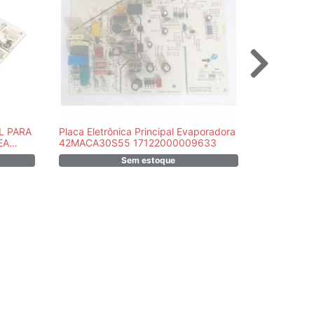
L PARA
Placa Eletrônica Principal Evaporadora
ADAPTADO
EA
42MACA30S55 17122000009633
PORTATIL 
Sem estoque