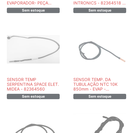
EVAPORADOR- PEÇA
INTRONICS - 82364518 -
ORIGINAL DAIKIN -
PEÇA ORIGINAL
Sem estoque
Sem estoque
6023935M
SENSOR TEMP
SENSOR TEMP. DA
SERPENTINA SPACE ELET.
TUBULAÇÃO NTC 10K
MIDEA - 82364560
850mm - EVAP -
MIDEA/SPRINGER
Sem estoque
Sem estoque
/CARRIER - PEÇA
ORIGINAL-
202440500004